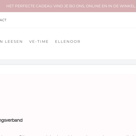
HET PERFECTE CADEAU VIND JE BIJ ONS, ONLINE EN IN DE WINKEL.
ACT
N LEESEN
VE-TIME
ELLENOOR
ngsverband