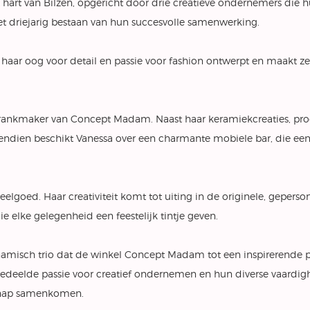
hart van Bilzen, opgericht door drie creatieve ondernemers die 
het driejarig bestaan van hun succesvolle samenwerking.
haar oog voor detail en passie voor fashion ontwerpt en maakt z
drankmaker van Concept Madam. Naast haar keramiekcreaties, prod
dien beschikt Vanessa over een charmante mobiele bar, die een 
speelgoed. Haar creativiteit komt tot uiting in de originele, geper
e elke gelegenheid een feestelijk tintje geven.
misch trio dat de winkel Concept Madam tot een inspirerende p
edeelde passie voor creatief ondernemen en hun diverse vaar
chap samenkomen.