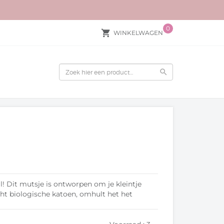
0
local_grocery_store
WINKELWAGEN
search
jl! Dit mutsje is ontworpen om je kleintje
t biologische katoen, omhult het het